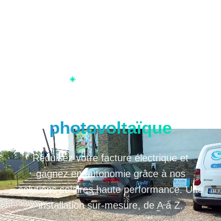
☀️
Transition Énergétique
Installation
photovoltaïque
Réduisez votre facture électrique et
gagnez en autonomie grâce à nos
solutions solaires haute performance. Une
installation sur-mesure, de A à Z.