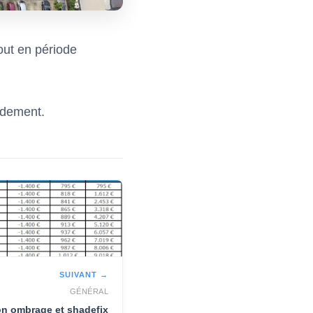
tout en période
endement.
SUIVANT →
GÉNÉRAL
on ombrage et shadefix