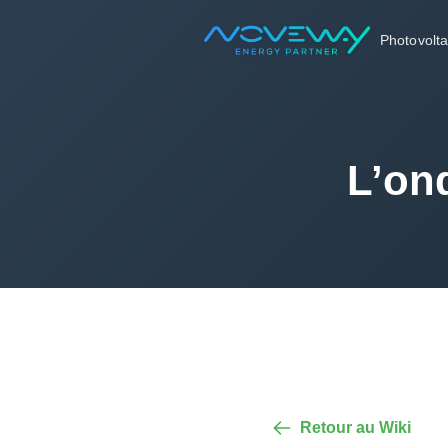
Accueil
Wiki
Photovolt
L’onduleur : bruit et température
L’ond
Retour au Wiki