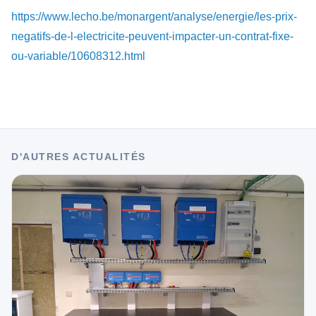
https://www.lecho.be/monargent/analyse/energie/les-prix-
negatifs-de-l-electricite-peuvent-impacter-un-contrat-fixe-
ou-variable/10608312.html
D'AUTRES ACTUALITÉS