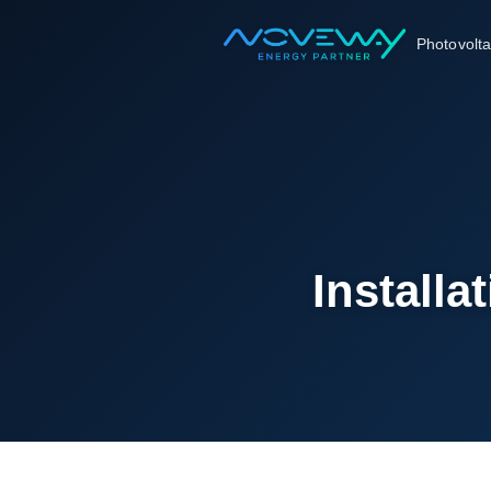
Accueil
News
Photovolt
Installation de 250 kWc chez Delhaye à Marche !
Installa