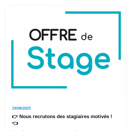
19/08/2025
👉 Nous recrutons des stagiaires motivés !
👈