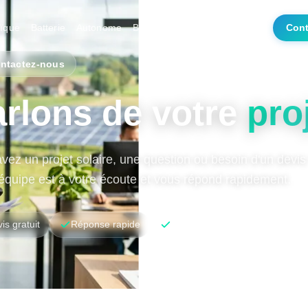
aïque
Batterie
Autonome
Borne
Myself
Prix
Wiki
Cont
ntactez-nous
rlons de votre
pro
vez un projet solaire, une question ou besoin d'un devis
équipe est à votre écoute et vous répond rapidement.
is gratuit
Réponse rapide
+10 ans d'expertise