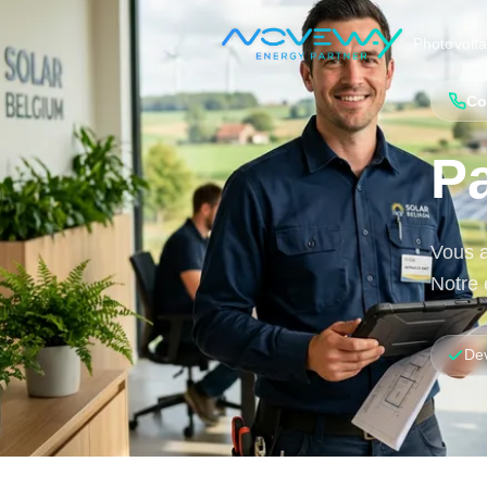
Accueil
Contact
Photovolt
Co
Pa
Vous a
Notre 
Dev