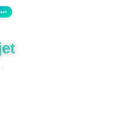
act
Noveway Luxembourg
jet
 ?