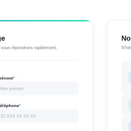
ge
No
s vous répondrons rapidement.
N'hé
rénom
*
éléphone
*